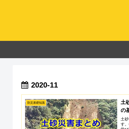
2020-11
土
防災基礎知識
の
土砂
す。