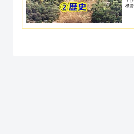
学び
機管