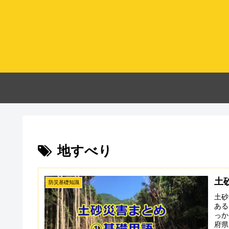
地すべり
土
防災基礎知識
土砂
ある
っか
府県