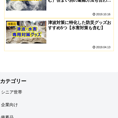
む）住まい別の避難方法も合わせ
て伝授
2019.10.16
津波対策に特化した防災グッズお
備蓄品
すすめ5つ【水害対策も含む】
2019.04.13
カテゴリー
シニア世帯
企業向け
備蓄品