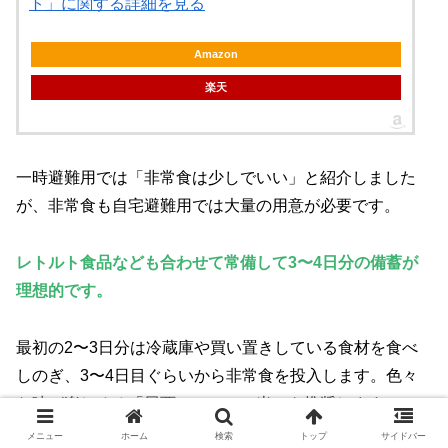
ト」に関する詳細を見る
Amazon
楽天
一時避難用では「非常食は少しでいい」と紹介しました
が、非常食も自宅避難用では大量の用意が必要です。
レトルト食品なども合わせて常備して3〜4日分の備蓄が
理想的です。
最初の2〜3日分は冷蔵庫や買い置きしている食材を食べ
しのぎ、3〜4日目ぐらいから非常食を投入します。色々
な味が楽しめる「尾西のアルファ米」を推奨します。
メニュー
ホーム
検索
トップ
サイドバー