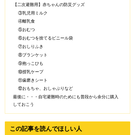
【二次避難用】赤ちゃんの防災グッズ
③乳児用ミルク
④離乳食
⑤おむつ
⑥おむつを捨てるビニール袋
⑦おしりふき
⑧ブランケット
⑨抱っこひも
⑩授乳ケープ
⑪歯磨きシート
⑫おもちゃ、おしゃぶりなど
最後に・・・自宅避難時のためにも普段から余分に購入
しておこう
この記事を読んでほしい人