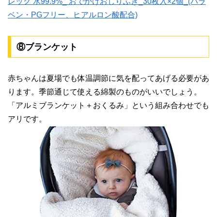
レック 水99.9%_ おでかけおしりふき_30枚入×2個_(パラ
ベン・PGフリー、ヒアルロン酸配合)
⑧ブランケット
赤ちゃんは夏場でも体温調節に気を配ってあげる必要があ
ります。季節通じて使える綿製のものがいいでしょう。
「アルミブランケット＋おくるみ」という組み合わせでも
アリです。