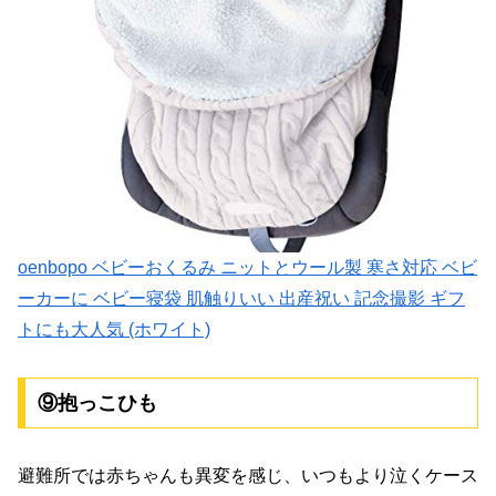
oenbopo ベビーおくるみ ニットとウール製 寒さ対応 ベビ
ーカーに ベビー寝袋 肌触りいい 出産祝い 記念撮影 ギフ
トにも大人気 (ホワイト)
⑨抱っこひも
避難所では赤ちゃんも異変を感じ、いつもより泣くケース